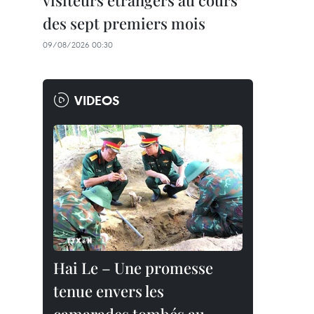
visiteurs étrangers au cours
des sept premiers mois
09/08/2026 00:30
VIDEOS
Hai Le – Une promesse
tenue envers les