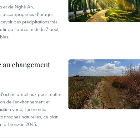
oa et de Nghê An,
rtes accompagnées d’orages
cevoir des précipitations très
rtir de l’après-midi du 7 août,
bles.
ce au changement
action ambitieux pour mettre
ion de l'environnement et
ition verte, l'économie
atastrophes naturelles, ce plan
on à l'horizon 2045.