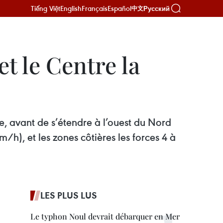
Tiếng Việt
English
Français
Español
Русский
中文
et le Centre la
re, avant de s’étendre à l’ouest du Nord
m/h), et les zones côtières les forces 4 à
LES PLUS LUS
Le typhon Noul devrait débarquer en Mer