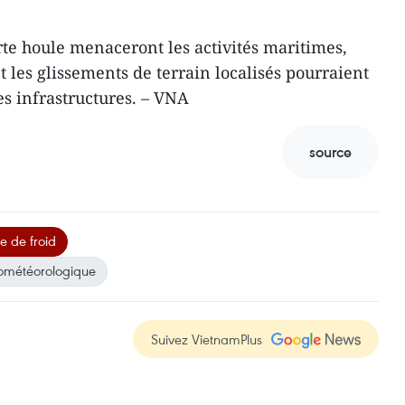
rte houle menaceront les activités maritimes,
t les glissements de terrain localisés pourraient
les infrastructures. – VNA
source
e de froid
rométéorologique
Suivez VietnamPlus