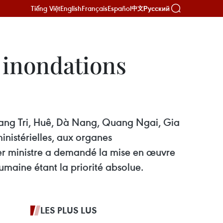
Tiếng Việt
English
Français
Español
Русский
中文
 inondations
uang Tri, Huê, Dà Nang, Quang Ngai, Gia
inistérielles, aux organes
ier ministre a demandé la mise en œuvre
umaine étant la priorité absolue.
LES PLUS LUS