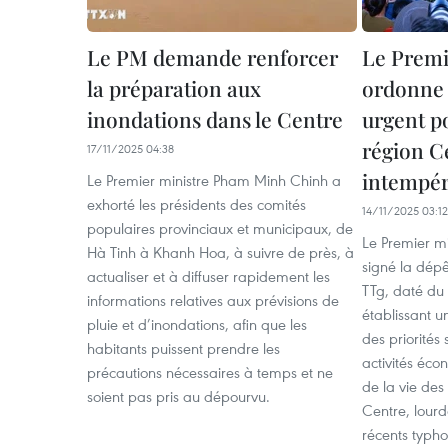
Le PM demande renforcer
Le Premi
la préparation aux
ordonne 
inondations dans le Centre
urgent po
région C
17/11/2025 04:38
intempér
Le Premier ministre Pham Minh Chinh a
exhorté les présidents des comités
14/11/2025 03:12
populaires provinciaux et municipaux, de
Le Premier m
Hà Tinh à Khanh Hoa, à suivre de près, à
signé la dépê
actualiser et à diffuser rapidement les
TTg, daté du
informations relatives aux prévisions de
établissant u
pluie et d’inondations, afin que les
des priorités 
habitants puissent prendre les
activités éco
précautions nécessaires à temps et ne
de la vie des
soient pas pris au dépourvu.
Centre, lour
récents typho