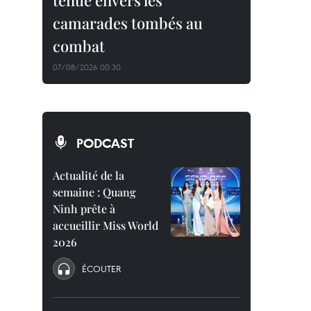
tenue envers les
camarades tombés au
combat
07/08/2026 00:30
PODCAST
Actualité de la
semaine : Quang
Ninh prête à
accueillir Miss World
2026
ÉCOUTER