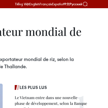
Tiếng Việt
English
Français
Español
Русский
中文
ateur mondial de
portateur mondial de riz, selon la
de Thaïlande.
LES PLUS LUS
Le Vietnam entre dans une nouvelle
phase de développement, selon la Banque