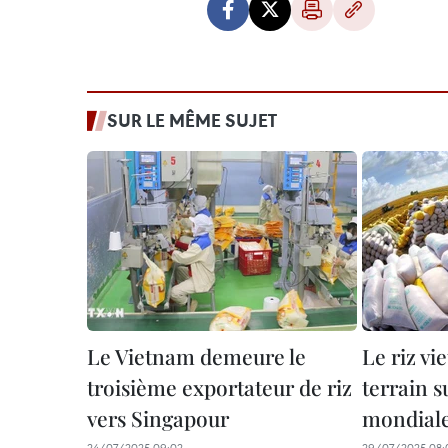
SUR LE MÊME SUJET
Le Vietnam demeure le
Le riz v
troisième exportateur de riz
terrain s
vers Singapour
mondial
24/07/2025 09:02
29/07/2025 08: