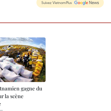
Suivez VietnamPlus
ietnamien gagne du
ur la scène
e
00