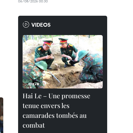
06/08/2026 00:30
VIDEOS
Hai Le – Une promesse
tenue envers les
camarades tombés au
combat