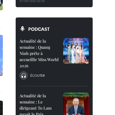
07/08/2026 00:30
PODCAST
Actualité de la
semaine : Quang
Ninh prête à
accueillir Miss World
2026
ÉCOUTER
Actualité de la
semaine : Le
dirigeant To Lam
reçoit le Prix