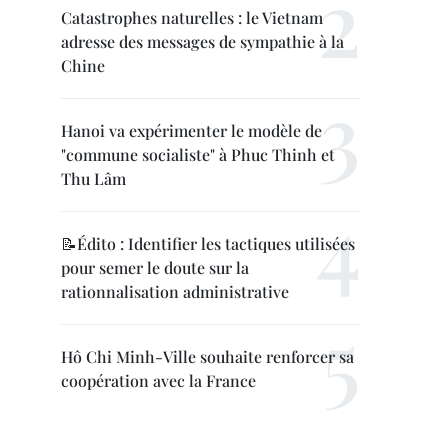
Catastrophes naturelles : le Vietnam
adresse des messages de sympathie à la
Chine
Hanoi va expérimenter le modèle de
"commune socialiste" à Phuc Thinh et
Thu Lâm
📝Édito : Identifier les tactiques utilisées
pour semer le doute sur la
rationnalisation administrative
Hô Chi Minh-Ville souhaite renforcer sa
coopération avec la France