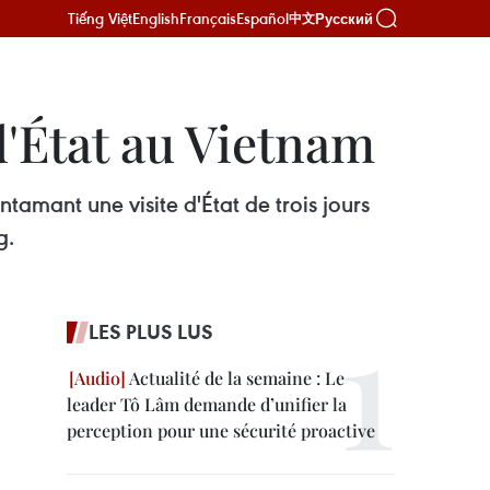
Tiếng Việt
English
Français
Español
Русский
中文
d'État au Vietnam
tamant une visite d'État de trois jours
g.
LES PLUS LUS
Actualité de la semaine : Le
leader Tô Lâm demande d’unifier la
perception pour une sécurité proactive