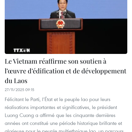
Le Vietnam réaffirme son soutien à
l’œuvre d’édification et de développement
du Laos
27/11/2025 09:15
Félicitant le Parti, l’État et le peuple lao pour leurs
réalisations importantes et significatives, le président
Luong Cuong a affirmé que les cinquante dernières
années ont constitué une période historique brillante et
glorieuse pour le peuple multiethnique lao, un parcours