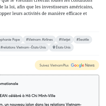
é que le Vietnam créerait toutes les conditions
e la loi, afin que les investisseurs américains,
pper leurs activités de manière efficace et
ephanie Pope
#Vietnam Airlines
#Vietjet
#Seattle
#relations Vietnam–États-Unis
États-Unis
Suivez VietnamPlus
ernationale
SEAN célébré à Hô Chi Minh-Ville
am, un nouveau jalon dans les relations Vietnam-