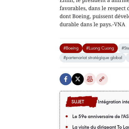
Enfin, le président a affirm
favorables, dans le respect d
dont Boeing, puissent dévelo
durable dans le pays.-VNA
#Boeing
#Luong Cuong
#St
#partenariat stratégique global
Intégration int
Le 59e anniversaire de l'A
La visite du dirigeant To L