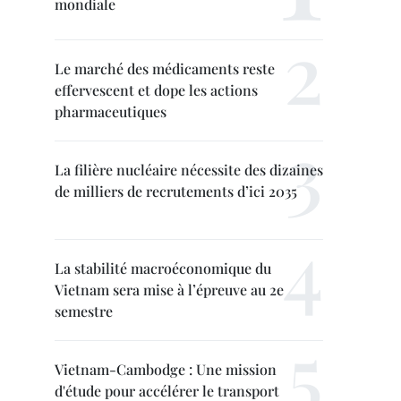
mondiale
Le marché des médicaments reste
effervescent et dope les actions
pharmaceutiques
La filière nucléaire nécessite des dizaines
de milliers de recrutements d’ici 2035
La stabilité macroéconomique du
Vietnam sera mise à l’épreuve au 2e
semestre
Vietnam-Cambodge : Une mission
d'étude pour accélérer le transport