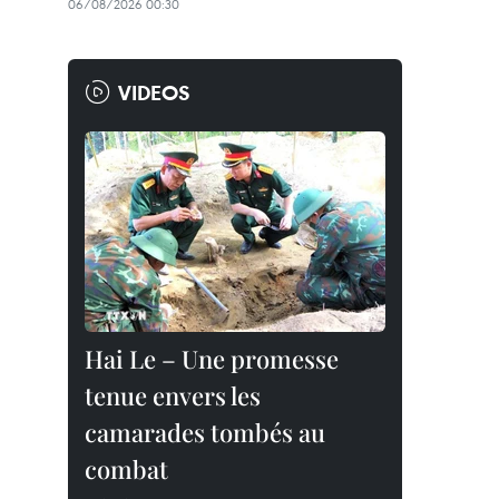
06/08/2026 00:30
VIDEOS
Hai Le – Une promesse
tenue envers les
camarades tombés au
combat