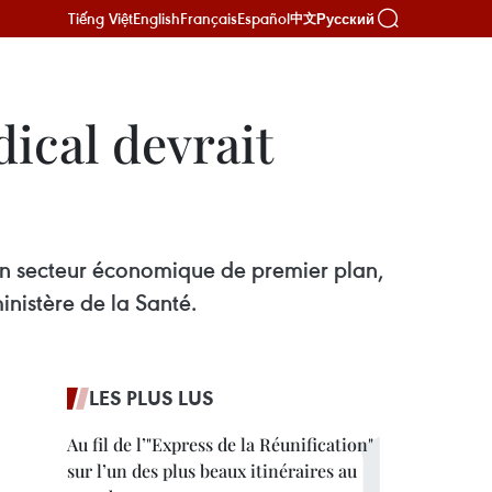
Tiếng Việt
English
Français
Español
Русский
中文
ical devrait
 un secteur économique de premier plan,
inistère de la Santé.
LES PLUS LUS
Au fil de l’"Express de la Réunification"
sur l’un des plus beaux itinéraires au