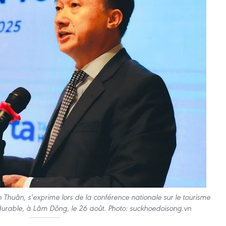
n Thuân, s’exprime lors de la conférence nationale sur le tourisme
urable, à Lâm Dông, le 26 août. Photo: suckhoedoisong.vn