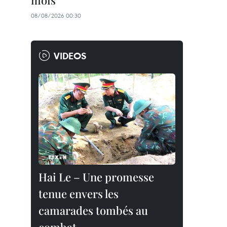
mois
08/08/2026 00:30
VIDEOS
Hai Le – Une promesse
tenue envers les
camarades tombés au