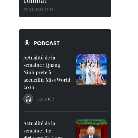
combat
07/08/2026 00:30
PODCAST
Actualité de la
semaine : Quang
Ninh prête à
accueillir Miss World
2026
ÉCOUTER
Actualité de la
semaine : Le
dirigeant To Lam