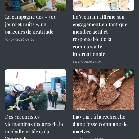
La campagne des « 500
Le Vietnam affirme son
jours et nuits », un
engagement en tant que
parcours de gratitude
membre actif et
responsable de la
10/07/2026 09:53
communauté
internationale
10/07/2026 00:30
Des secouristes
Lao Cai : à la recherche
vietnamiens décorés de la
d’une fosse commune de
médaille « Héros du
martyrs
Venezuela »