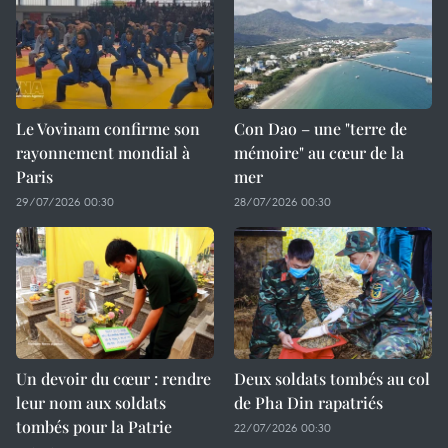
Le Vovinam confirme son
Con Dao – une "terre de
rayonnement mondial à
mémoire" au cœur de la
Paris
mer
29/07/2026 00:30
28/07/2026 00:30
Un devoir du cœur : rendre
Deux soldats tombés au col
leur nom aux soldats
de Pha Din rapatriés
tombés pour la Patrie
22/07/2026 00:30