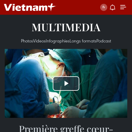
MULTIMEDIA
Photos
Videos
Infographies
Longs formats
Podcast
Play
Video
Première greffe cœur-