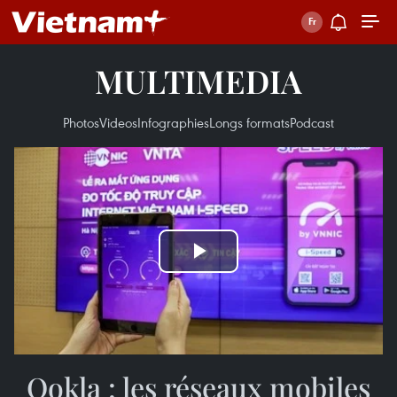
MULTIMEDIA
Photos
Videos
Infographies
Longs formats
Podcast
Play
Video
Ookla : les réseaux mobiles