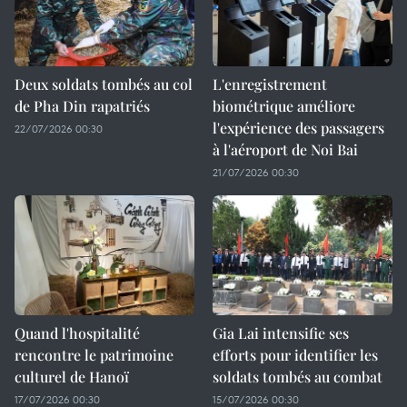
Deux soldats tombés au col
L'enregistrement
de Pha Din rapatriés
biométrique améliore
l'expérience des passagers
22/07/2026 00:30
à l'aéroport de Noi Bai
21/07/2026 00:30
Quand l'hospitalité
Gia Lai intensifie ses
rencontre le patrimoine
efforts pour identifier les
culturel de Hanoï
soldats tombés au combat
17/07/2026 00:30
15/07/2026 00:30