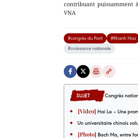
contribuant puissamment à 
VNA
#congrès du Parti
#Khanh Hoa
#croissance nationale
Congrès nation
Hai Le – Une prom
Un universitaire chinois sa
Bach Ma, entre forê