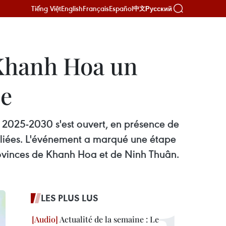
Tiếng Việt
English
Français
Español
Русский
中文
e Khanh Hoa un
le
 2025-2030 s'est ouvert, en présence de
iliées. L'événement a marqué une étape
rovinces de Khanh Hoa et de Ninh Thuân.
LES PLUS LUS
Actualité de la semaine : Le