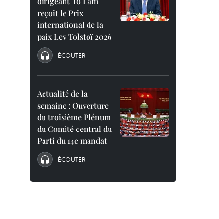
dirigeant To Lam
reçoit le Prix
international de la
paix Lev Tolstoï 2026
ÉCOUTER
Actualité de la
semaine : Ouverture
du troisième Plénum
du Comité central du
Parti du 14e mandat
ÉCOUTER