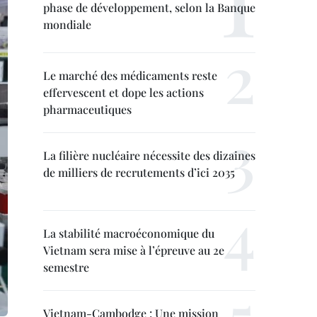
phase de développement, selon la Banque
mondiale
Le marché des médicaments reste
effervescent et dope les actions
pharmaceutiques
La filière nucléaire nécessite des dizaines
de milliers de recrutements d’ici 2035
La stabilité macroéconomique du
Vietnam sera mise à l’épreuve au 2e
semestre
Vietnam-Cambodge : Une mission