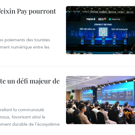
 Weixin Pay pourront
les paiements des touristes
ement numérique entre les
te un défi majeur de
reliant la communauté
aux, favorisant ainsi le
ement durable de l’écosystème