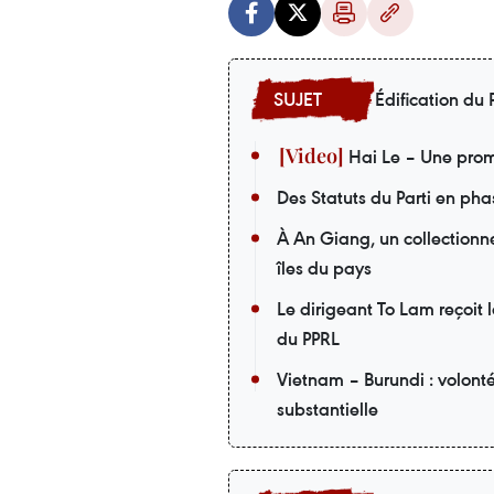
Édification du P
Hai Le – Une prom
Des Statuts du Parti en pha
À An Giang, un collectionneu
îles du pays
Le dirigeant To Lam reçoit 
du PPRL
Vietnam – Burundi : volont
substantielle