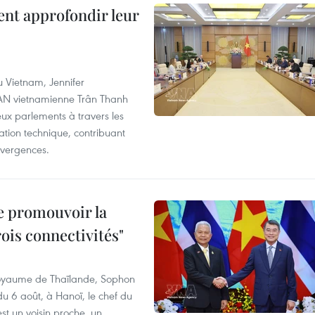
ent approfondir leur
u Vietnam, Jennifer
l'AN vietnamienne Trân Thanh
deux parlements à travers les
tion technique, contribuant
divergences.
e promouvoir la
rois connectivités"
 Royaume de Thaïlande, Sophon
du 6 août, à Hanoï, le chef du
t un voisin proche, un