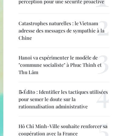
perception pour une sécurité proactive
Catastrophes naturelles : le Vietnam
adresse des messages de sympathie à la
Chine
Hanoi va expérimenter le modèle de
"commune socialiste" à Phuc Thinh et
Thu Lâm
📝Édito : Identifier les tactiques utilisées
pour semer le doute sur la
rationnalisation administrative
Hô Chi Minh-Ville souhaite renforcer sa
coopération avec la France