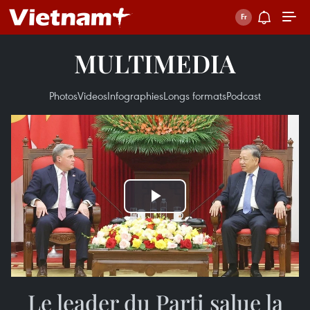
MULTIMEDIA
Photos
Videos
Infographies
Longs formats
Podcast
Play
Video
Le leader du Parti salue la