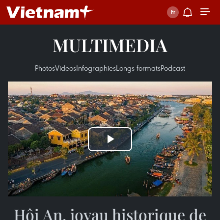
MULTIMEDIA
Photos
Videos
Infographies
Longs formats
Podcast
Play
Video
Hôi An, joyau historique de