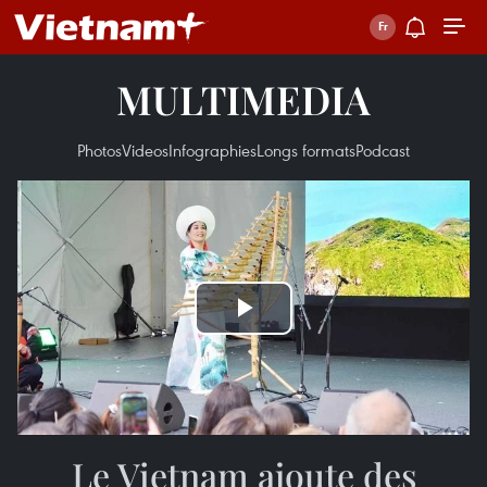
MULTIMEDIA
Photos
Videos
Infographies
Longs formats
Podcast
Play
Video
Le Vietnam ajoute des