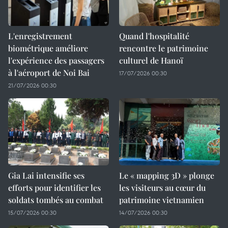
L'enregistrement
Quand l'hospitalité
biométrique améliore
rencontre le patrimoine
l'expérience des passagers
culturel de Hanoï
à l'aéroport de Noi Bai
17/07/2026 00:30
21/07/2026 00:30
Gia Lai intensifie ses
Le « mapping 3D » plonge
efforts pour identifier les
les visiteurs au cœur du
soldats tombés au combat
patrimoine vietnamien
15/07/2026 00:30
14/07/2026 00:30