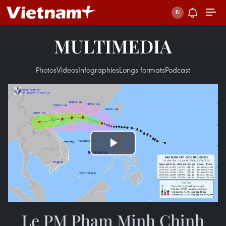
MULTIMEDIA
Photos
Videos
Infographies
Longs formats
Podcast
Play
Video
Le PM Pham Minh Chinh