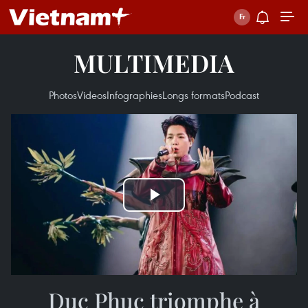
MULTIMEDIA
Photos
Videos
Infographies
Longs formats
Podcast
Play
Video
Duc Phuc triomphe à