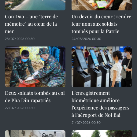
Con Dao – une "terre de
Un devoir du cœur : rendre
mémoire" au cœur de la
leur nom aux soldats
mer
tombés pour la Patrie
28/07/2026 00:30
24/07/2026 00:30
Deux soldats tombés au col
L'enregistrement
de Pha Din rapatriés
biométrique améliore
l'expérience des passagers
22/07/2026 00:30
à l'aéroport de Noi Bai
21/07/2026 00:30