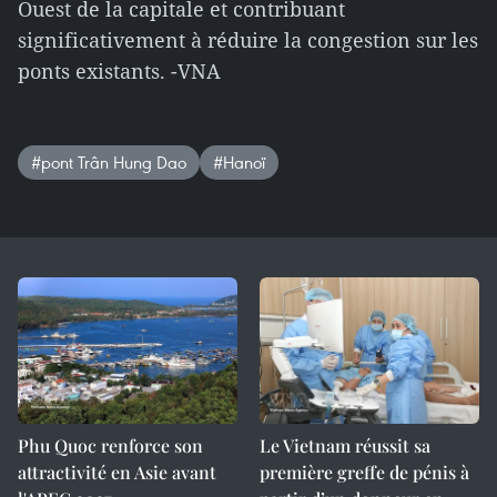
Ouest de la capitale et contribuant
significativement à réduire la congestion sur les
ponts existants. -VNA
#pont Trân Hung Dao
#Hanoï
Phu Quoc renforce son
Le Vietnam réussit sa
attractivité en Asie avant
première greffe de pénis à