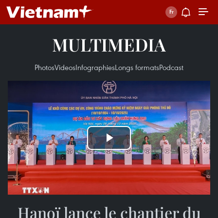
MULTIMEDIA
Photos
Videos
Infographies
Longs formats
Podcast
Play
Video
Hanoï lance le chantier du