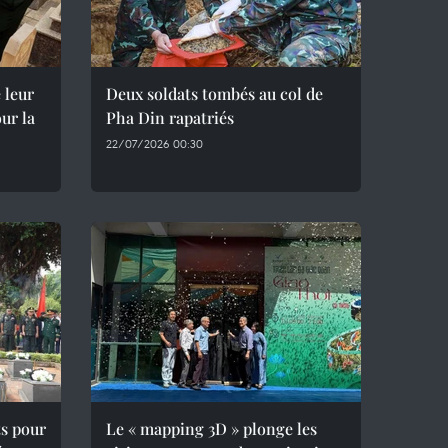
 leur
Deux soldats tombés au col de
ur la
Pha Din rapatriés
22/07/2026 00:30
ts pour
Le « mapping 3D » plonge les