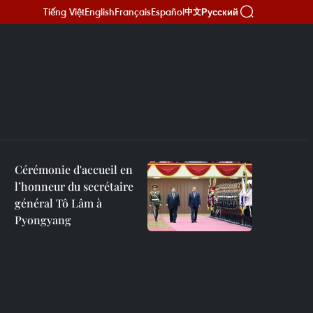
Tiếng Việt
English
Français
Español
Русский
中文
Cérémonie d'accueil en
l’honneur du secrétaire
général Tô Lâm à
Pyongyang