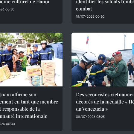
oine culturel de Hanoï
identifier les soldats tomb
combat
026 00:30
15/07/2026 00:30
tnam affirme son
Des secouristes vietnamie
ement en tant que membre
décorés de la médaille « H
et responsable de la
du Venezuela »
nauté internationale
08/07/2026 03:25
026 00:30