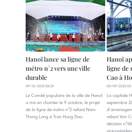
Hanoï lance sa ligne de
Hanoï ap
métro n°2 vers une ville
ligne de 
durable
Cao à Ho
09/10/2025 08:29
05/09/2025 03:
Le Comité populaire de la ville de Hanoï
La capitale 
a mis en chantier le 9 octobre, le projet
septembre 20
de la ligne de métro n°2 reliant Nam
d’aménagemen
Thang Long à Tran Hung Dao.
reliant Van C
décision n°
vice-préside