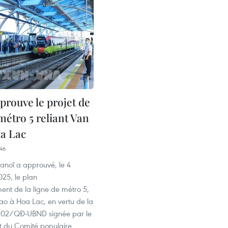
prouve le projet de
métro 5 reliant Van
a Lac
46
Hanoï a approuvé, le 4
25, le plan
t de la ligne de métro 5,
ao à Hoa Lac, en vertu de la
4602/QĐ-UBND signée par le
nt du Comité populaire