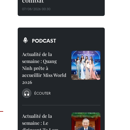
combat
07/08/2026 00:30
PODCAST
Actualité de la
semaine : Quang
Ninh prête à
accueillir Miss World
2026
ÉCOUTER
Actualité de la
semaine : Le
dirigeant To Lam