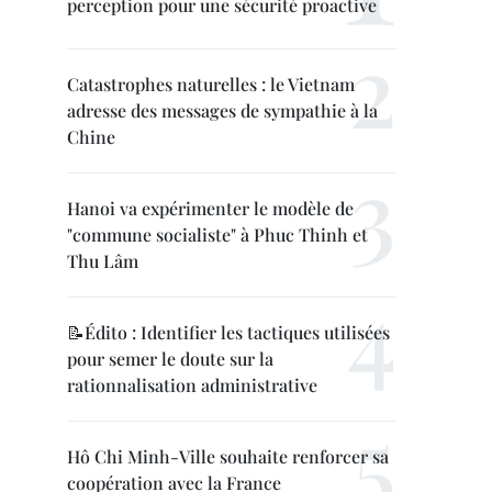
perception pour une sécurité proactive
Catastrophes naturelles : le Vietnam
adresse des messages de sympathie à la
Chine
Hanoi va expérimenter le modèle de
"commune socialiste" à Phuc Thinh et
Thu Lâm
📝Édito : Identifier les tactiques utilisées
pour semer le doute sur la
rationnalisation administrative
Hô Chi Minh-Ville souhaite renforcer sa
coopération avec la France