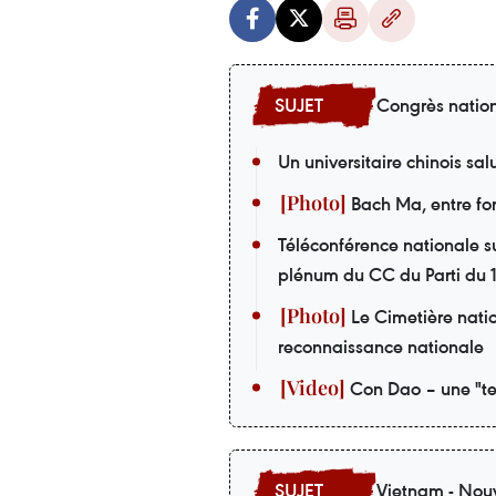
Congrès nation
Un universitaire chinois sa
Bach Ma, entre forê
Téléconférence nationale su
plénum du CC du Parti du
Le Cimetière nati
reconnaissance nationale
Con Dao – une "te
Vietnam - Nouv