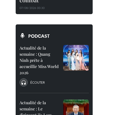
combat
07/08/2026 00:30
PODCAST
Actualité de la
semaine : Quang
Ninh prête à
accueillir Miss World
2026
ÉCOUTER
Actualité de la
semaine : Le
dirigeant To Lam