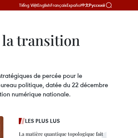
Tiếng Việt
English
Français
Español
Русский
中文
la transition
 stratégiques de percée pour le
ureau politique, datée du 22 décembre
ation numérique nationale.
LES PLUS LUS
La matière quantique topologique fait