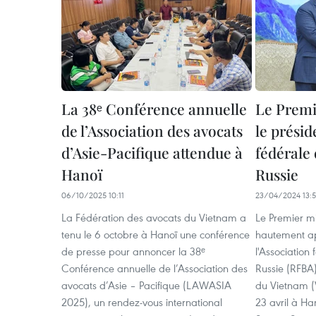
La 38ᵉ Conférence annuelle
Le Premi
de l’Association des avocats
le présid
d’Asie-Pacifique attendue à
fédérale 
Hanoï
Russie
06/10/2025 10:11
23/04/2024 13:
La Fédération des avocats du Vietnam a
Le Premier m
tenu le 6 octobre à Hanoï une conférence
hautement ap
de presse pour annoncer la 38ᵉ
l'Association
Conférence annuelle de l’Association des
Russie (RFBA)
avocats d’Asie – Pacifique (LAWASIA
du Vietnam (V
2025), un rendez-vous international
23 avril à Ha