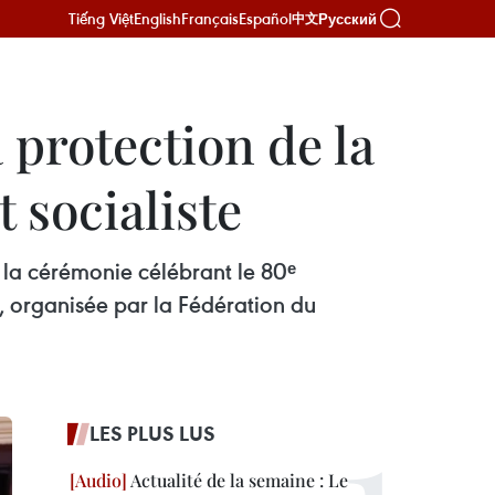
Tiếng Việt
English
Français
Español
Русский
中文
 protection de la
t socialiste
 la cérémonie célébrant le 80ᵉ
, organisée par la Fédération du
LES PLUS LUS
Actualité de la semaine : Le