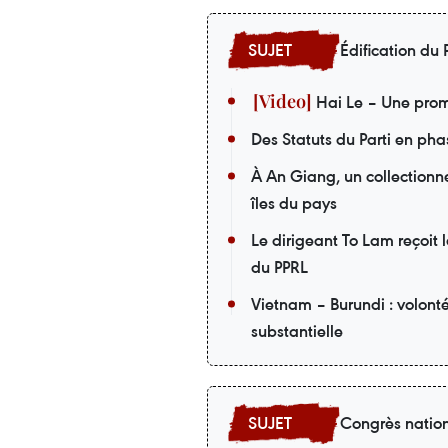
Édification du P
Hai Le – Une prom
Des Statuts du Parti en pha
À An Giang, un collectionneu
îles du pays
Le dirigeant To Lam reçoit 
du PPRL
Vietnam – Burundi : volont
substantielle
Congrès nation