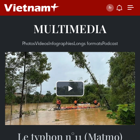
MULTIMEDIA
Photos
Videos
Infographies
Longs formats
Podcast
Play
Video
Le typhon n°11 (Matmo)