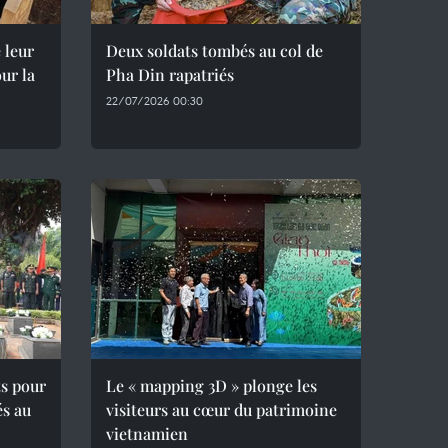
 leur
Deux soldats tombés au col de
ur la
Pha Din rapatriés
22/07/2026 00:30
ts pour
Le « mapping 3D » plonge les
és au
visiteurs au cœur du patrimoine
vietnamien