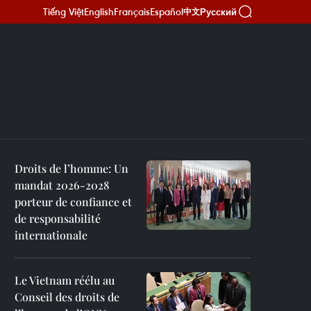
Tiếng Việt
English
Français
Español
Русский
中文
Droits de l’homme: Un
mandat 2026-2028
porteur de confiance et
de responsabilité
internationale
Le Vietnam réélu au
Conseil des droits de