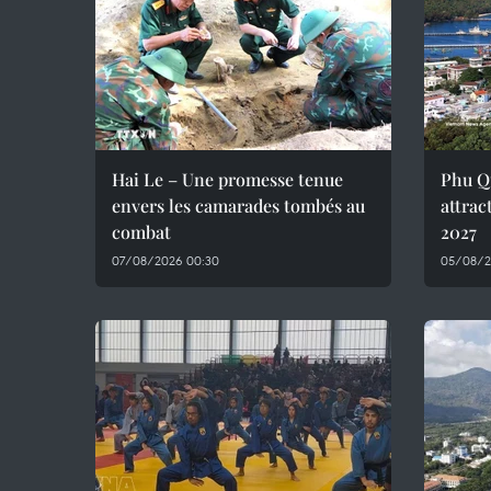
Hai Le – Une promesse tenue
Phu Q
envers les camarades tombés au
attrac
combat
2027
07/08/2026 00:30
05/08/2