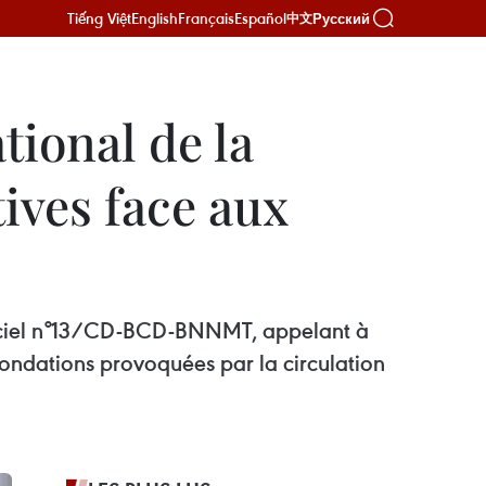
Tiếng Việt
English
Français
Español
Русский
中文
ional de la
ives face aux
fficiel n°13/CD-BCD-BNNMT, appelant à
inondations provoquées par la circulation