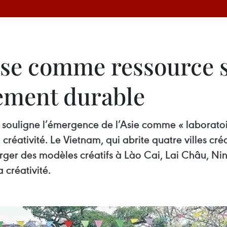
ose comme ressource 
ement durable
25 souligne l’émergence de l’Asie comme « labora
la créativité. Le Vietnam, qui abrite quatre villes 
merger des modèles créatifs à Lào Cai, Lai Châu, N
 créativité.