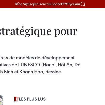
Tiếng Việt
English
Français
Español
Русский
中文
stratégique pour
toire » de modèles de développement
créatives de l’UNESCO (Hanoi, Hôi An, Dà
inh Binh et Khanh Hoa, dessine
LES PLUS LUS