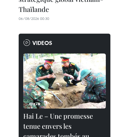
Thaïlande
06/08/2026 00:30
VIDEOS
Hai Le – Une promesse
tenue envers les
camarades tombés au