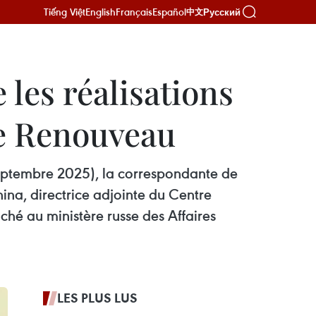
Tiếng Việt
English
Français
Español
Русский
中文
 les réalisations
le Renouveau
septembre 2025), la correspondante de
ina, directrice adjointe du Centre
ché au ministère russe des Affaires
LES PLUS LUS