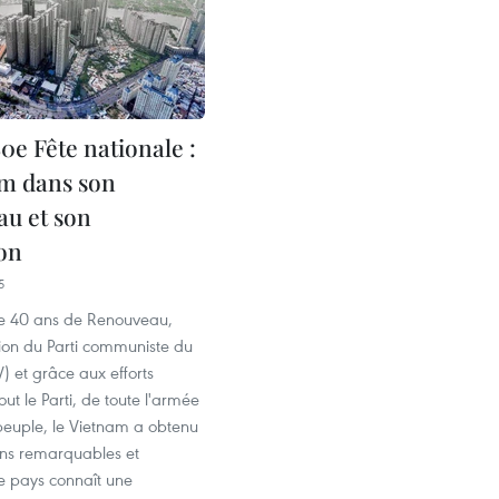
0e Fête nationale :
am dans son
u et son
ion
5
e 40 ans de Renouveau,
tion du Parti communiste du
 et grâce aux efforts
out le Parti, de toute l'armée
 peuple, le Vietnam a obtenu
ons remarquables et
Le pays connaît une