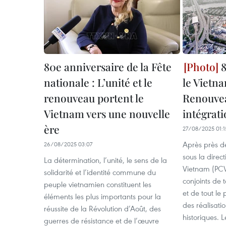
80e anniversaire de la Fête
8
nationale : L’unité et le
le Vietn
renouveau portent le
Renouvea
Vietnam vers une nouvelle
intégrat
ère
27/08/2025 01:1
Après près d
26/08/2025 03:07
sous la direc
La détermination, l’unité, le sens de la
Vietnam (PCV)
solidarité et l’identité commune du
conjoints de t
peuple vietnamien constituent les
et de tout le
éléments les plus importants pour la
des réalisati
réussite de la Révolution d’Août, des
historiques. 
guerres de résistance et de l’œuvre