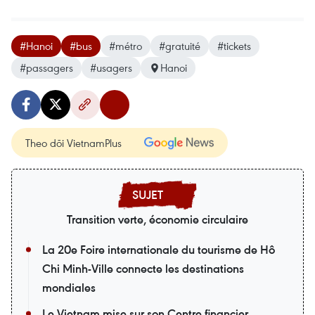
#Hanoi
#bus
#métro
#gratuité
#tickets
#passagers
#usagers
Hanoi
Theo dõi VietnamPlus
Transition verte, économie circulaire
La 20e Foire internationale du tourisme de Hô
Chi Minh-Ville connecte les destinations
mondiales
Le Vietnam mise sur son Centre financier