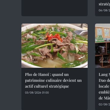
straté
06/08/2
Pho de Hanoï : quand un
Lang S
patrimoine culinaire devient un
Dao d
actif culturel stratégique
locale
emblé
03/08/2026 01:00
de Mâ
02/08/2