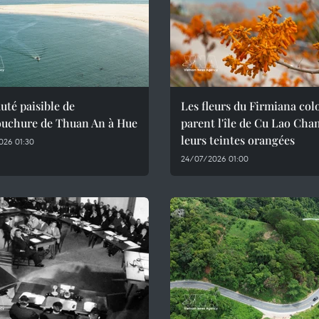
uté paisible de
Les fleurs du Firmiana col
ouchure de Thuan An à Hue
parent l'île de Cu Lao Cha
leurs teintes orangées
026 01:30
24/07/2026 01:00