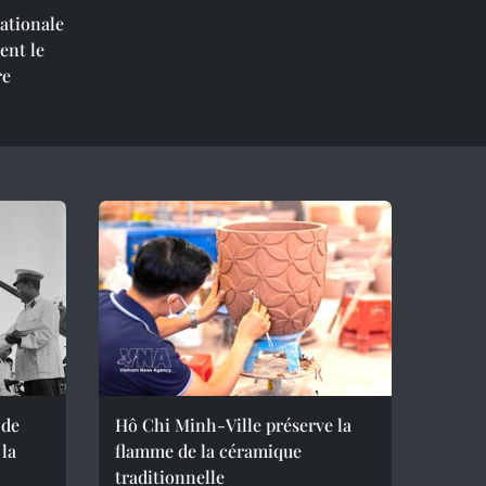
nationale
ent le
re
 de
Hô Chi Minh-Ville préserve la
 la
flamme de la céramique
traditionnelle