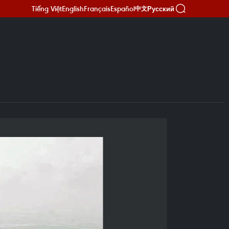
Tiếng Việt
English
Français
Español
Русский
中文