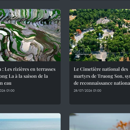
 : Les rizières en terrasses
Le Cimetière national des
ng La à la saison de la
martyrs de Truong Son, s
en eau
de reconnaissance nationa
026 01:00
28/07/2026 01:00