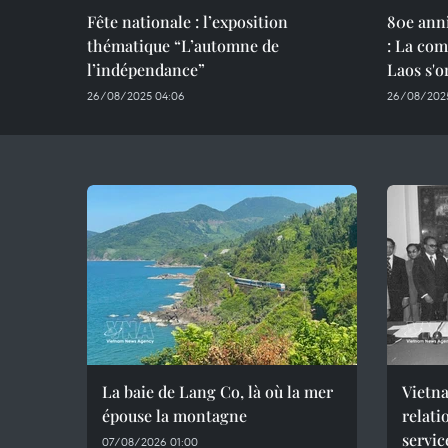
Fête nationale : l’exposition
80e anni
thématique “L’automne de
: La co
l’indépendance”
Laos s'o
26/08/2025 04:06
26/08/2025
La baie de Lang Co, là où la mer
Vietna
épouse la montagne
relati
servic
07/08/2026 01:00