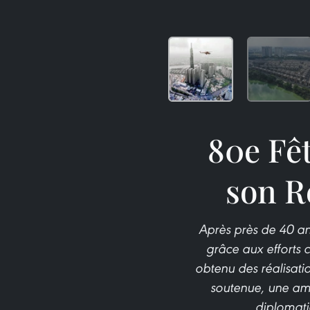
80e Fêt
son R
Après près de 40 an
grâce aux efforts c
obtenu des réalisati
soutenue, une amél
diplomati