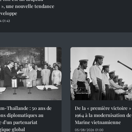
 », une nouvelle tendance
éveloppe
 01:43
m-Thaïlande : 50 ans de
De la « première victoire »
ons diplomatiques au
1964 à la modernisation de
e d’un partenariat
Marine vietnamienne
gique global
05/08/2026 01:00