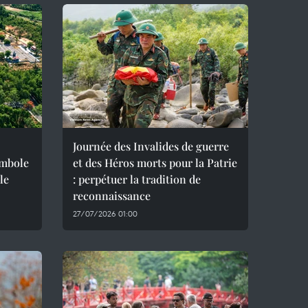
Journée des Invalides de guerre
ymbole
et des Héros morts pour la Patrie
le
: perpétuer la tradition de
reconnaissance
27/07/2026 01:00