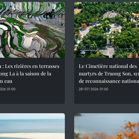
 : Les rizières en terrasses
Le Cimetière national des
ng La à la saison de la
martyrs de Truong Son, s
en eau
de reconnaissance nationa
026 01:00
28/07/2026 01:00