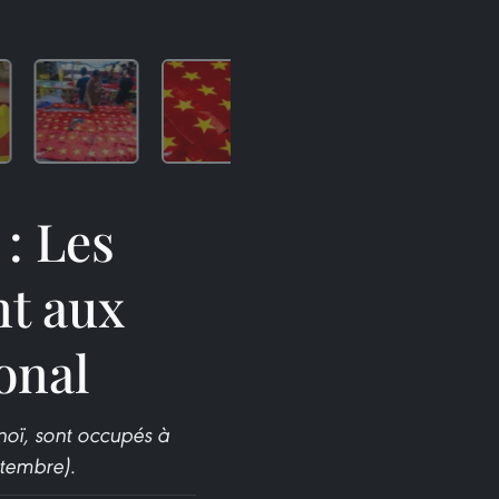
 : Les
t aux
onal
oï, sont occupés à
ptembre).