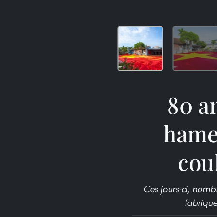
80 an
hame
cou
Ces jours-ci, nom
fabrique