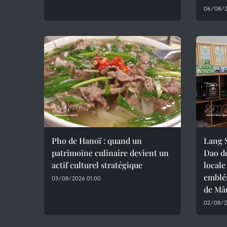
06/08/2
Pho de Hanoï : quand un
Lang S
patrimoine culinaire devient un
Dao d
actif culturel stratégique
locale
emblé
03/08/2026 01:00
de Mâ
02/08/2