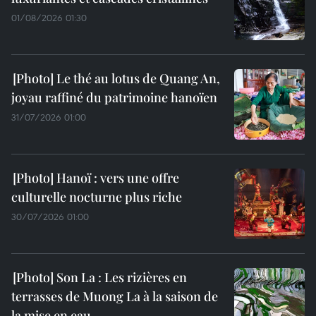
01/08/2026 01:30
Le thé au lotus de Quang An,
joyau raffiné du patrimoine hanoïen
31/07/2026 01:00
Hanoï : vers une offre
culturelle nocturne plus riche
30/07/2026 01:00
Son La : Les rizières en
terrasses de Muong La à la saison de
la mise en eau