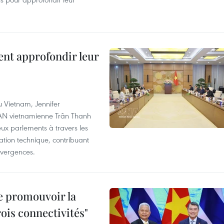
ent approfondir leur
u Vietnam, Jennifer
l'AN vietnamienne Trân Thanh
deux parlements à travers les
tion technique, contribuant
divergences.
e promouvoir la
rois connectivités"