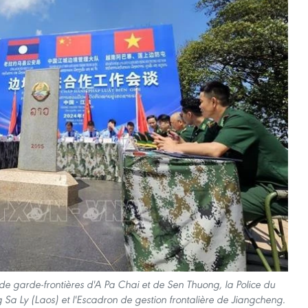
es de garde-frontières d'A Pa Chai et de Sen Thuong, la Police du
 Sa Ly (Laos) et l'Escadron de gestion frontalière de Jiangcheng.