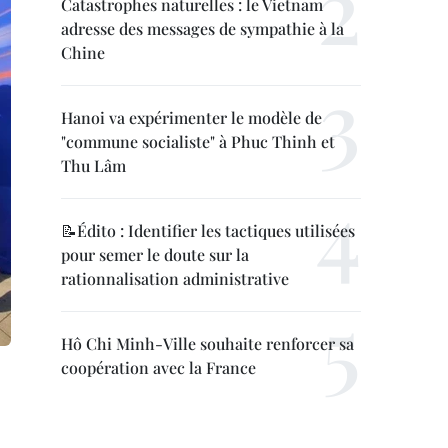
Catastrophes naturelles : le Vietnam
adresse des messages de sympathie à la
Chine
Hanoi va expérimenter le modèle de
"commune socialiste" à Phuc Thinh et
Thu Lâm
📝Édito : Identifier les tactiques utilisées
pour semer le doute sur la
rationnalisation administrative
Hô Chi Minh-Ville souhaite renforcer sa
coopération avec la France