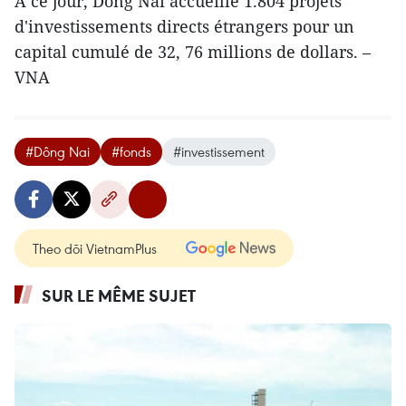
A ce jour, Dông Nai accueille 1.804 projets
d'investissements directs étrangers pour un
capital cumulé de 32, 76 millions de dollars. –
VNA
#Dông Nai
#fonds
#investissement
Theo dõi VietnamPlus
SUR LE MÊME SUJET