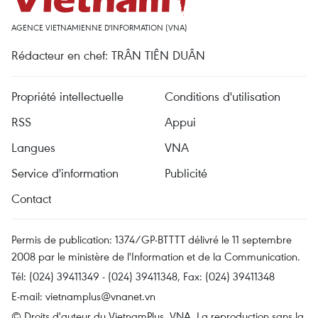
AGENCE VIETNAMIENNE D'INFORMATION (VNA)
Rédacteur en chef: TRÂN TIÊN DUÂN
Propriété intellectuelle
Conditions d'utilisation
RSS
Appui
Langues
VNA
Service d'information
Publicité
Contact
Permis de publication: 1374/GP-BTTTT délivré le 11 septembre
2008 par le ministère de l'Information et de la Communication.
Tél: (024) 39411349 - (024) 39411348, Fax: (024) 39411348
E-mail:
vietnamplus@vnanet.vn
© Droits d'auteur du VietnamPlus, VNA. La reproduction sans la