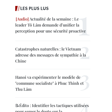
LES PLUS LUS
Actualité de la semaine : Le
leader Tô Lâm demande d’unifier la
perception pour une sécurité proactive
Catastrophes naturelles : le Vietnam
adresse des messages de sympathie à la
Chine
Hanoi va expérimenter le modèle de
"commune socialiste" à Phuc Thinh et
Thu Lâm
📝Édito : Identifier les tactiques utilisées
pour semer le doute sur la