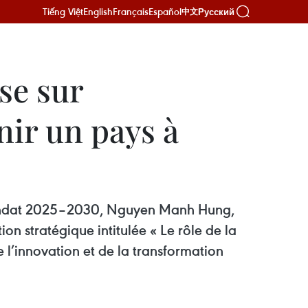
Tiếng Việt
English
Français
Español
Русский
中文
se sur
nir un pays à
 mandat 2025–2030, Nguyen Manh Hung,
on stratégique intitulée « Le rôle de la
 l’innovation et de la transformation