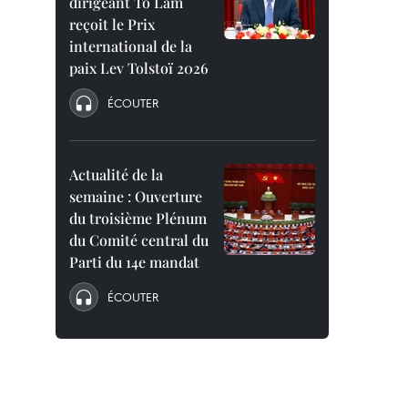
dirigeant To Lam
reçoit le Prix
international de la
paix Lev Tolstoï 2026
ÉCOUTER
Actualité de la
semaine : Ouverture
du troisième Plénum
du Comité central du
Parti du 14e mandat
ÉCOUTER