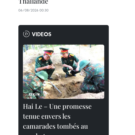
Thaïlande
06/08/2026 00:30
VIDEOS
Hai Le – Une promesse
tenue envers les
camarades tombés au