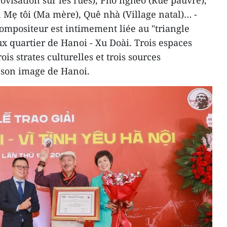
visation sur les rues), Phố nghèo (Rue pauvre),
), Mẹ tôi (Ma mère), Quê nhà (Village natal)… -
compositeur est intimement liée au "triangle
ux quartier de Hanoi - Xu Doài. Trois espaces
is strates culturelles et trois sources
 son image de Hanoi.