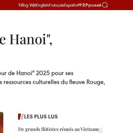
Tiếng Việt
English
Français
Español
Русский
中文
e Hanoi",
mour de Hanoi" 2025 pour ses
s ressources culturelles du fleuve Rouge,
LES PLUS LUS
De grands flûtistes réunis au Vietnam