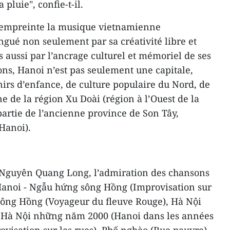
 pluie", confie-t-il.
 empreinte la musique vietnamienne
ingué non seulement par sa créativité libre et
 aussi par l’ancrage culturel et mémoriel de ses
ns, Hanoi n’est pas seulement une capitale,
nirs d’enfance, de culture populaire du Nord, de
 de la région Xu Doài (région à l’Ouest de la
partie de l’ancienne province de Son Tây,
Hanoi).
 Nguyên Quang Long, l’admiration des chansons
Hanoi - Ngẫu hứng sông Hồng (Improvisation sur
sông Hồng (Voyageur du fleuve Rouge), Hà Nội
), Hà Nội những năm 2000 (Hanoi dans les années