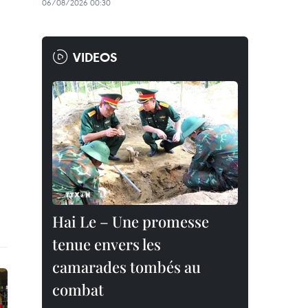
06/08/2026 00:30
VIDEOS
Hai Le – Une promesse
tenue envers les
camarades tombés au
combat