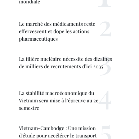
mondiale
Le marché des médicaments reste
effervescent et dope les actions
pharmaceutiques
La filière nucléaire nécessite des dizaines
de milliers de recrutements d’ici 2035
La stabilité macroéconomique du
Vietnam sera mise à l’épreuve au 2e
semestre
Vietnam-Cambodge : Une mission
d'étude pour accélérer le transport