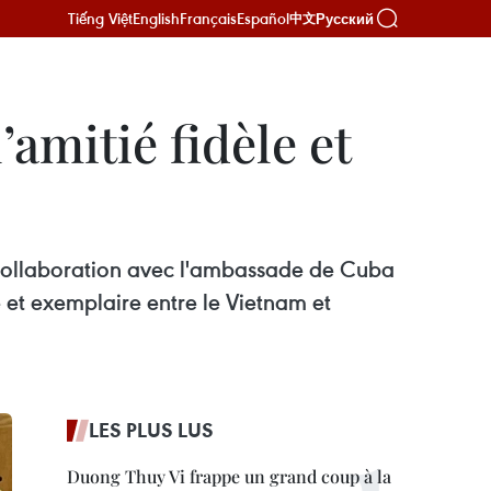
Tiếng Việt
English
Français
Español
Русский
中文
’amitié fidèle et
n collaboration avec l'ambassade de Cuba
e et exemplaire entre le Vietnam et
LES PLUS LUS
Duong Thuy Vi frappe un grand coup à la