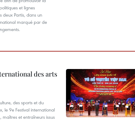
le afin de promouvoir la
politiques et lignes
es deux Partis, dans un
ernational marqué par de
angements.
ternational des arts
lture, des sports et du
 le 9e Festival international
, maîtres et entraîneurs issus