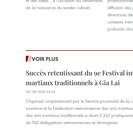
et des idées", à l'occasion du centenaire
professionnel
de la naissance du leader cubain.
diffusion des 
directrices d
contexte int
profonds ch
VOIR PLUS
Succès retentissant du 9e Festival in
martiaux traditionnels à Gia Lai
06/08/2026 03:03
Organisé conjointement par le Service provincial de la cu
tourisme et la Fédération vietnamienne des arts martiaux,
des arts martiaux traditionnels a réuni 2 242 pratiquants
de 102 délégations vietnamiennes et étrangères.