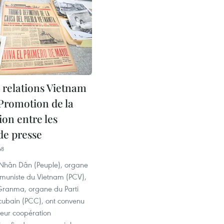
e relations Vietnam
 Promotion de la
ion entre les
de presse
48
 Nhân Dân (Peuple), organe
muniste du Vietnam (PCV),
 Granma, organe du Parti
ubain (PCC), ont convenu
leur coopération