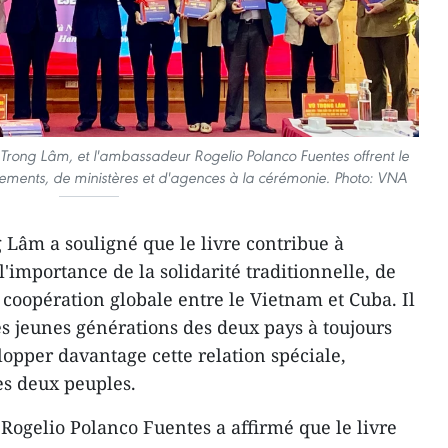
 Trong Lâm, et l'ambassadeur Rogelio Polanco Fuentes offrent le
tements, de ministères et d'agences à la cérémonie. Photo: VNA
 Lâm a souligné que le livre contribue à
 l'importance de la solidarité traditionnelle, de
a coopération globale entre le Vietnam et Cuba. Il
s jeunes générations des deux pays à toujours
lopper davantage cette relation spéciale,
es deux peuples.
 Rogelio Polanco Fuentes a affirmé que le livre