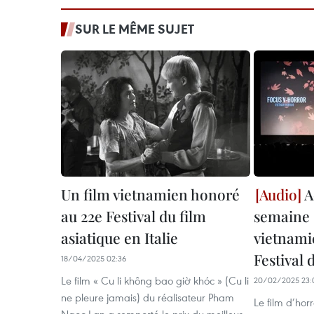
SUR LE MÊME SUJET
Un film vietnamien honoré
A
au 22e Festival du film
semaine 
asiatique en Italie
vietnami
Festival
18/04/2025 02:36
Le film « Cu li không bao giờ khóc » (Cu li
20/02/2025 23:
ne pleure jamais) du réalisateur Pham
Le film d’ho