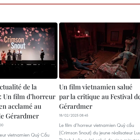
ctualité de la
Un film vietnamien salué
: Un film d’horreur
par la critique au Festival d
en acclamé au
Gérardmer
 de Gérardmer
18/02/2025 08:45
Le film d’horreur vietnamien Quỷ cẩu
00
(Crimson Snout) du jeune réalisateur Lu
rreur vietnamien Quỷ Cẩu