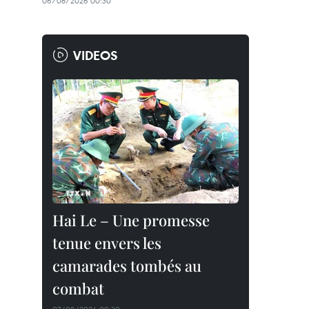
06/08/2026 00:30
VIDEOS
Hai Le – Une promesse
tenue envers les
camarades tombés au
combat