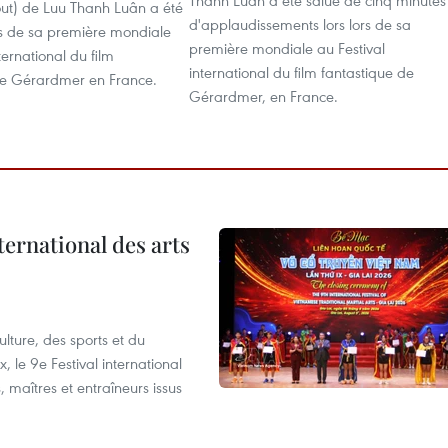
Thành Luân a été salué de cinq minutes
ut) de Luu Thanh Luân a été
d'applaudissements lors lors de sa
rs de sa première mondiale
première mondiale au Festival
ternational du film
international du film fantastique de
de Gérardmer en France.
Gérardmer, en France.
ternational des arts
lture, des sports et du
 le 9e Festival international
, maîtres et entraîneurs issus