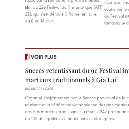
Ngoc Lan a remporté le prix du meilleur
(Crimson Sno
film au 22e Festival du film asiatique (AFF
ovationné lo
22), qui s’est déroulé à Rome, en Italie,
au Festival in
du 8 au 16 avril.
fantastique 
VOIR PLUS
Succès retentissant du 9e Festival in
martiaux traditionnels à Gia Lai
06/08/2026 03:03
Organisé conjointement par le Service provincial de la cu
tourisme et la Fédération vietnamienne des arts martiaux,
des arts martiaux traditionnels a réuni 2 242 pratiquants
de 102 délégations vietnamiennes et étrangères.