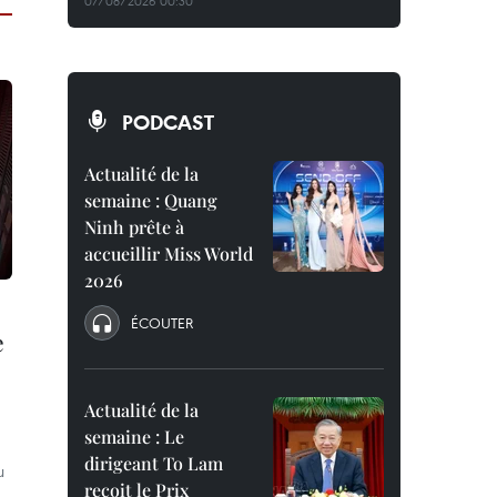
07/08/2026 00:30
PODCAST
Actualité de la
semaine : Quang
Ninh prête à
accueillir Miss World
2026
ÉCOUTER
e
Actualité de la
semaine : Le
dirigeant To Lam
u
reçoit le Prix