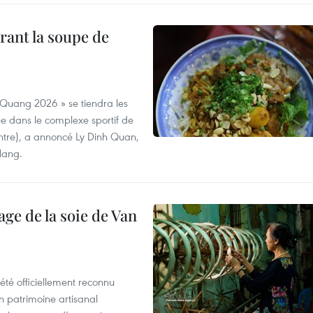
rant la soupe de
 Quang 2026 » se tiendra les
e dans le complexe sportif de
ntre), a annoncé Ly Dinh Quan,
 Nang.
age de la soie de Van
été officiellement reconnu
un patrimoine artisanal