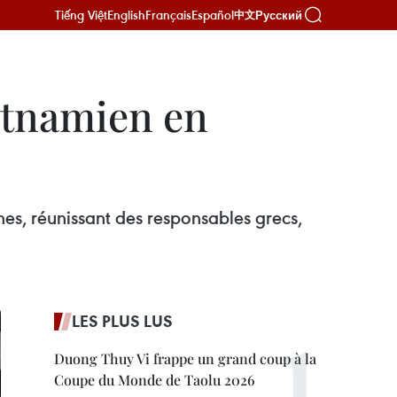
Tiếng Việt
English
Français
Español
Русский
中文
etnamien en
es, réunissant des responsables grecs,
LES PLUS LUS
Duong Thuy Vi frappe un grand coup à la
Coupe du Monde de Taolu 2026