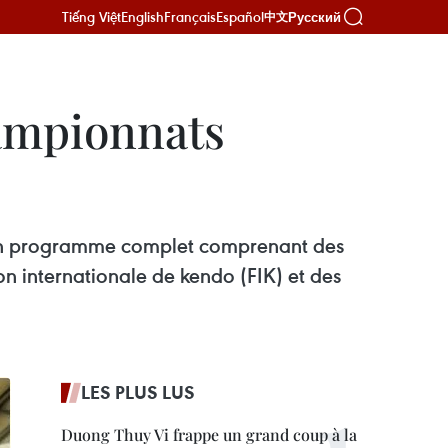
Tiếng Việt
English
Français
Español
Русский
中文
hampionnats
 un programme complet comprenant des
n internationale de kendo (FIK) et des
LES PLUS LUS
Duong Thuy Vi frappe un grand coup à la