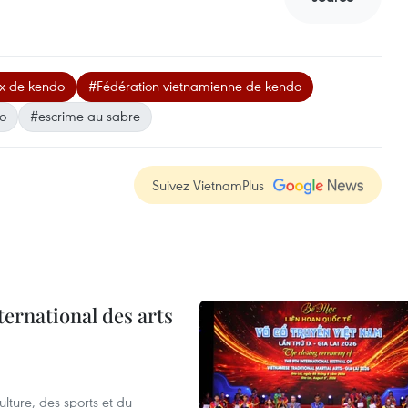
x de kendo
#Fédération vietnamienne de kendo
do
#escrime au sabre
Suivez VietnamPlus
ternational des arts
lture, des sports et du