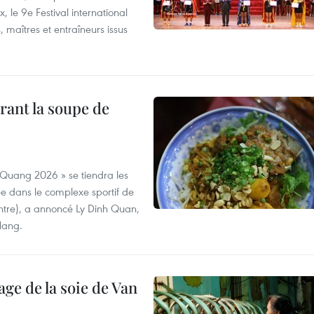
 le 9e Festival international
, maîtres et entraîneurs issus
rant la soupe de
 Quang 2026 » se tiendra les
e dans le complexe sportif de
ntre), a annoncé Ly Dinh Quan,
 Nang.
age de la soie de Van