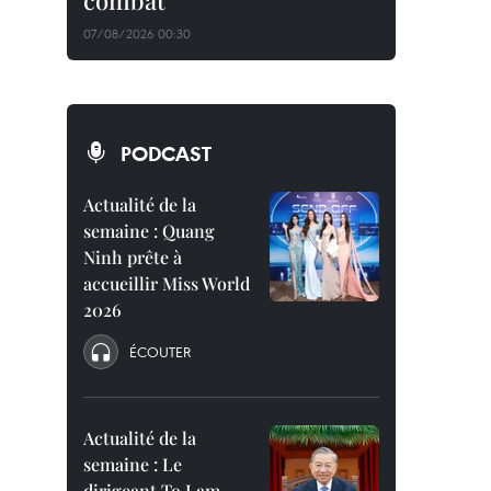
combat
07/08/2026 00:30
PODCAST
Actualité de la
semaine : Quang
Ninh prête à
accueillir Miss World
2026
ÉCOUTER
Actualité de la
semaine : Le
dirigeant To Lam