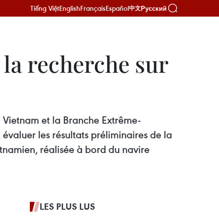
Tiếng Việt
English
Français
Español
Русский
中文
 la recherche sur
 Vietnam et la Branche Extrême-
valuer les résultats préliminaires de la
namien, réalisée à bord du navire
LES PLUS LUS