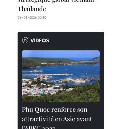
Thaïlande
06/08/2026 00:30
VIDEOS
Phu Quoc renforce son
attractivité en Asie avant
l'APEC 2027