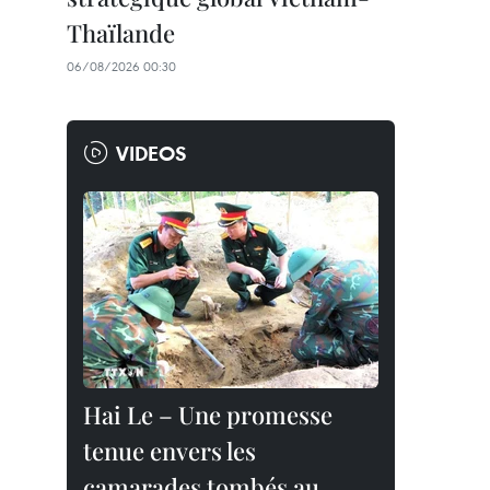
Thaïlande
06/08/2026 00:30
VIDEOS
Hai Le – Une promesse
tenue envers les
camarades tombés au