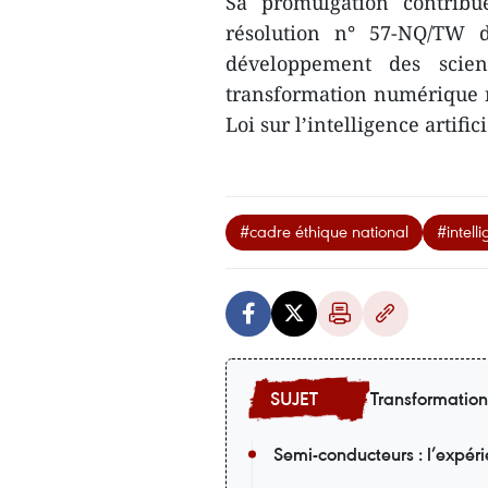
Sa promulgation contribu
résolution n° 57-NQ/TW d
développement des scienc
transformation numérique na
Loi sur l’intelligence artif
#cadre éthique national
#intelli
Transformatio
Semi-conducteurs : l’expér