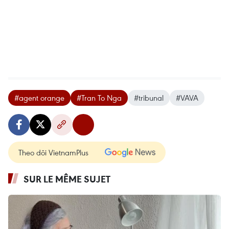
#agent orange
#Tran To Nga
#tribunal
#VAVA
Theo dõi VietnamPlus
SUR LE MÊME SUJET